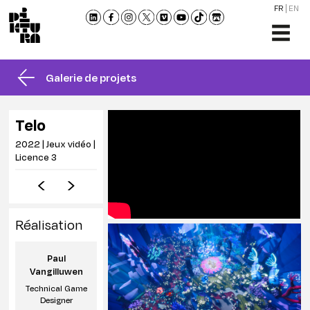
FR
EN
L'ÉCO
FORM
Galerie de projets
ADMI
ACTU
Telo
NOU
2022 | Jeux vidéo |
RENC
Licence 3
CONT
ET
BROC
Réalisation
Paul
Vangilluwen
Technical Game
Designer