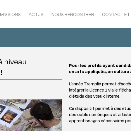
MISSIONS
ACTUS
NOUS RENCONTRER
CONTACT ET
st bac (via parcousup)
 commun
ntrée décalée
à niveau
tégrer en Licence 2
Pour les profils ayant candi
!
tégrer en Master 1
en arts appliqués, en culture
ndidats internationaux
L’année Tremplin permet d’accé
intégrer la Licence 1 via le flé
nancer sa scolarité
d'étude des vœux interne.
Ce dispositif permet à des étu
des outils numériques et artistiq
apprentissages nécessaires pour