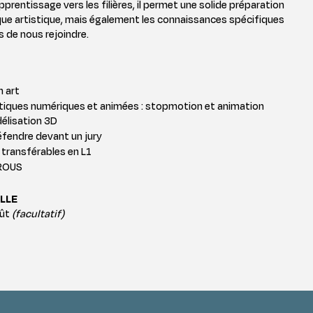
rentissage vers les filières, il permet une solide préparation
ique artistique, mais également les connaissances spécifiques
s de nous rejoindre.
n art
tiques numériques et animées : stopmotion et animation
élisation 3D
défendre devant un jury
 transférables en L1
CROUS
LLE
oût
(facultatif)