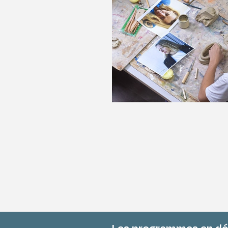
Diplômes & form
Les métiers & dé