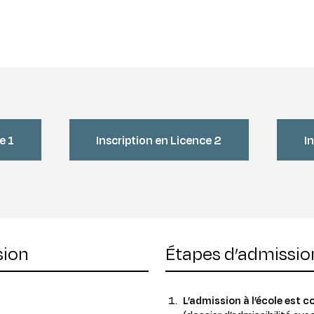
e 1
Inscription en Licence 2
I
sion
Étapes d’admissio
L’admission à l’école est 