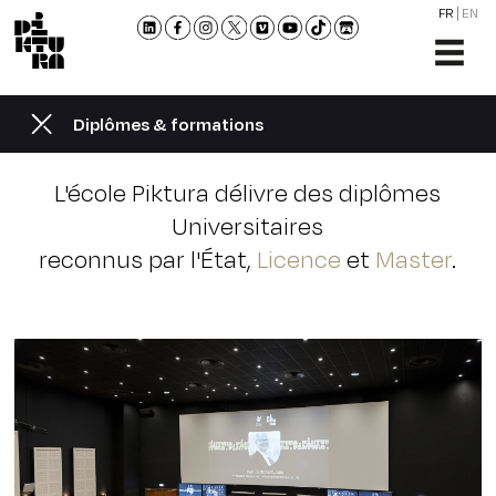
FR
EN
L'ÉCO
FORM
Diplômes & formations
ADMI
ACTU
L'école Piktura délivre des diplômes
NOU
Universitaires
RENC
reconnus par l'État,
Licence
et
Master
.
CONT
ET
BROC