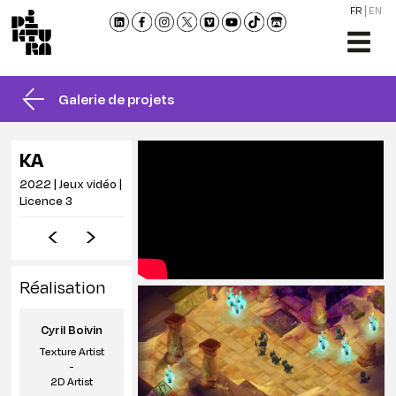
FR
EN
L'ÉCO
FORM
Galerie de projets
ADMI
ACTU
KA
NOU
2022 | Jeux vidéo |
RENC
Licence 3
CONT
ET
BROC
Réalisation
Cyril Boivin
Texture Artist
-
2D Artist