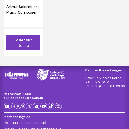
Arthur Salembier :
Music Composer
Jouer sur
Itch.io
Campus Plaine Images
1 avenue Nicolas Boileau
59100 Roubaix
Tél : + 33 (0)3 28 38 93 80
Retrouvez-nous
sur les réseaux sociaux
Mentions légales
Politique de confidentialité
Design & Code :
Atelier Télescopique