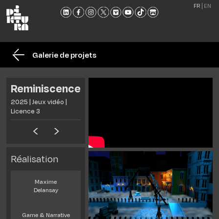
FR
EN
L'ÉCO
FORM
Galerie de projets
ADMI
ACTU
Reminiscence
NOU
2025 | Jeux vidéo |
RENC
Licence 3
CONT
ET
BROC
Réalisation
Maxime
Delansay
Game & Narrative