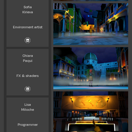
Sofia
Kirieva
Environment artist
Chiara
Paqui
FX & shaders
Lisa
Miloche
Programmer