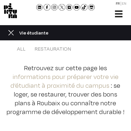
FR
EN
L'ÉCO
FORM
Vie étudiante
ADMI
ACTU
ALL
RESTAURATION
NOU
RENC
Retrouvez sur cette page les
CONT
informations pour préparer votre vie
ET
d’étudiant à proximité du campus
: se
BROC
loger, se restaurer, trouver des bons
plans à Roubaix ou connaître notre
programme de développement durable !