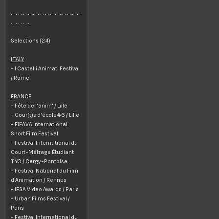
. . . . . . . . . . . . . . . . . . . . . . . . . . . . .
. . . . . . . . .
Selections (24)
ITALY
- I Castelli Animati Festival
/ Rome
FRANCE
- Fête de l'anim' / Lille
- Cour(t)s d'école#6 / Lille
- FIFAVA International
Short Film Festival
- Festival International du
Court-Métrage Étudiant
TYO / Cergy-Pontoise
- Festival National du Film
d'Animation / Rennes
- IESA Video Awards / Paris
- Urban Films Festival /
Paris
- Festival International du