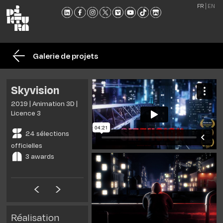
FR
EN
L'ÉCO
FORM
Galerie de projets
ADMI
ACTU
Skyvision
NOU
2019 | Animation 3D |
RENC
Licence 3
CONT
24 sélections
ET
officielles
BROC
3 awards
Réalisation