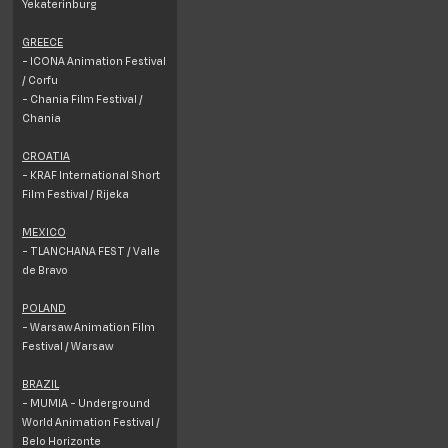
Yekaterinburg
GREECE
- ICONA Animation Festival
/ Corfu
- Chania Film Festival /
Chania
CROATIA
- KRAF International Short
Film Festival / Rijeka
MEXICO
- TLANCHANA FEST / Valle
de Bravo
POLAND
- Warsaw Animation Film
Festival / Warsaw
BRAZIL
- MUMIA - Underground
World Animation Festival /
Belo Horizonte