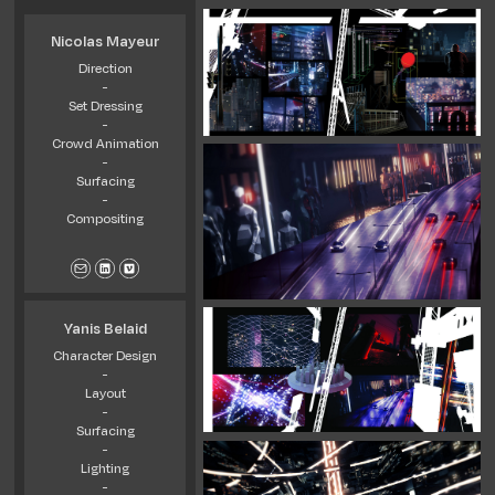
Nicolas Mayeur
Direction
-
Set Dressing
-
Crowd Animation
-
Surfacing
-
Compositing
Yanis Belaid
Character Design
-
Layout
-
Surfacing
-
Lighting
-