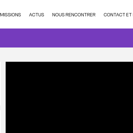
MISSIONS
ACTUS
NOUS RENCONTRER
CONTACT ET
st bac (via parcousup)
 commun
ntrée décalée
tégrer en Licence 2
tégrer en Master 1
ndidats internationaux
nancer sa scolarité