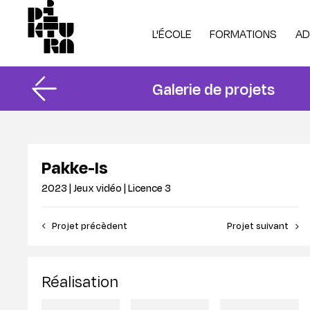
L'ÉCOLE
FORMATIONS
AD
Galerie de projets
Projets des étudiants
Année tremplin
Po
Licence 1 tronc
Re
Présentation de l'école
Animation 2D
In
Pakke-Is
Notre campus
Animation 3D
In
2023 | Jeux vidéo | Licence 3
Vie étudiante
Jeux vidéo
Ca
Résidence Piktura
Illustration
Fi
‹ Projet précèdent
Projet suivant ›
Recherche & innovation
Alternance
Partenaires
Gamification
Réalisation
Taxe d'apprentissage