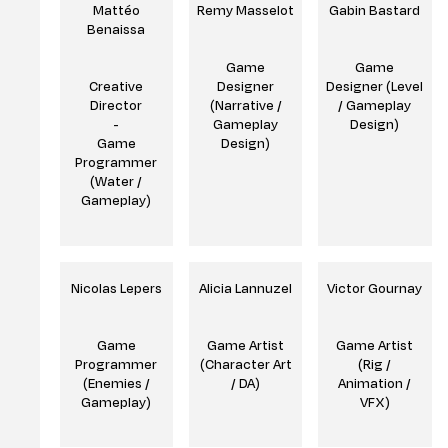
Diplômes & form
Mattéo
Remy Masselot
Gabin Bastard
Benaissa
Les métiers & dé
Game
Game
Creative
Designer
Designer (Level
Director
(Narrative /
/ Gameplay
-
Gameplay
Design)
Game
Design)
Programmer
(Water /
Gameplay)
Nicolas Lepers
Alicia Lannuzel
Victor Gournay
Game
Game Artist
Game Artist
Programmer
(Character Art
(Rig /
(Enemies /
/ DA)
Animation /
Gameplay)
VFX)