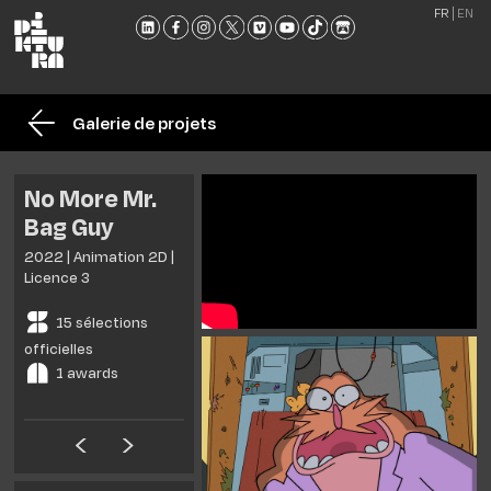
FR
EN
L'ÉCO
FORM
Galerie de projets
ADMI
ACTU
No More Mr.
NOU
Bag Guy
RENC
2022 | Animation 2D |
CONT
Licence 3
ET
15 sélections
BROC
officielles
1 awards