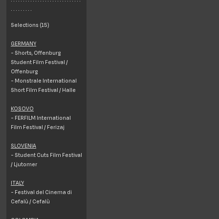
. . . . . . . . .
Selections (15)
GERMANY
- Shorts, Offenburg
Student Film Festival /
Offenburg
- Monstrale International
Short Film Festival / Halle
KOSOVO
- FERFILM International
Film Festival / Ferizaj
SLOVENIA
- Student Cuts Film Festival
/ Ljutomer
ITALY
- Festival del Cinema di
Cefalù / Cefalù