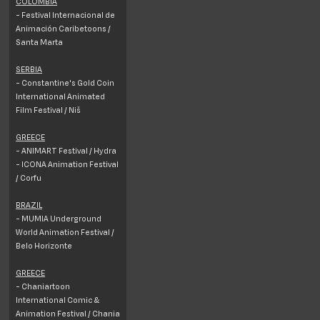
COLOMBIA
- Festival Internacional de
Animación Caribetoons /
Santa Marta
SERBIA
- Constantine's Gold Coin
International Animated
Film Festival / Niš
GREECE
- ANIMART Festival / Hydra
- ICONA Animation Festival
/ Corfu
BRAZIL
- MUMIA Underground
World Animation Festival /
Belo Horizonte
GREECE
- Chaniartoon
International Comic &
Animation Festival / Chania