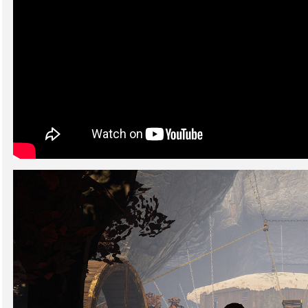
ations
bouchés