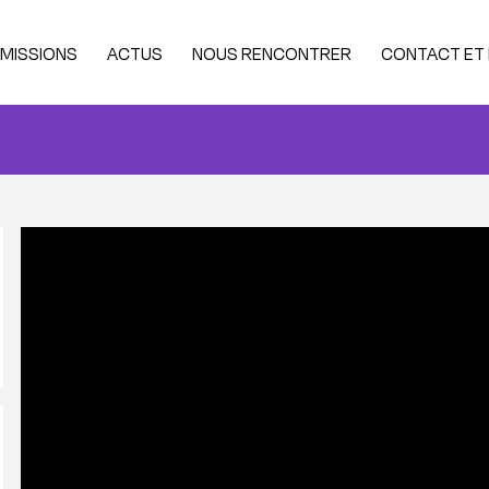
MISSIONS
ACTUS
NOUS RENCONTRER
CONTACT ET
st bac (via parcousup)
 commun
ntrée décalée
tégrer en Licence 2
tégrer en Master 1
ndidats internationaux
nancer sa scolarité