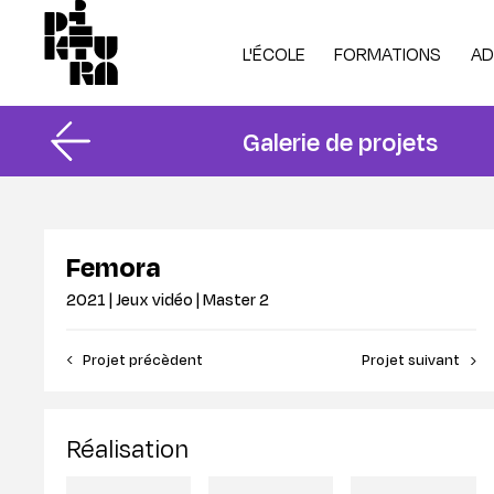
L'ÉCOLE
FORMATIONS
AD
Galerie de projets
Projets des étudiants
Année tremplin
Po
Licence 1 tronc
Re
Présentation de l'école
Animation 2D
In
Femora
Notre campus
Animation 3D
In
2021 | Jeux vidéo | Master 2
Vie étudiante
Jeux vidéo
Ca
Résidence Piktura
Illustration
Fi
‹ Projet précèdent
Projet suivant ›
Recherche & innovation
Alternance
Partenaires
Gamification
Réalisation
Taxe d'apprentissage