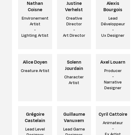
Diplômes & form
Nathan
Justine
Alexis
Coisne
Verhelst
Bourgois
Les métiers & dé
Environement
Creative
Lead
Artist
Director
Développeur
-
-
-
Lighting Artist
Art Director
Ux Designer
Alice Doyen
Solenn
Axel Louarn
Jourdain
Creature Artist
Producer
-
Character
Narrative
Artist
Designer
Grégoire
Guillaume
Cyril Cattoire
Castelain
Vanuxem
Animateur
-
Lead Level
Lead Game
Fx Artist
Designer
Designer