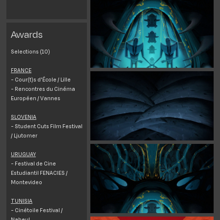
Awards
Selections (10)
FRANCE
- Cour(t)s d'École / Lille
- Rencontres du Cinéma
Européen / Vannes
SLOVENIA
- Student Cuts Film Festival
/ Ljutomer
URUGUAY
- Festival de Cine
Estudiantil FENACIES /
Montevideo
TUNISIA
- Cinétoile Festival /
Nabeul