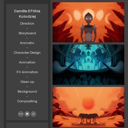
Camille Eftihia
Kolodziej
Direction
-
Storyboard
-
Animatic
-
Character Design
-
Animation
-
FX Animation
-
Clean up
-
Background
-
Compositing