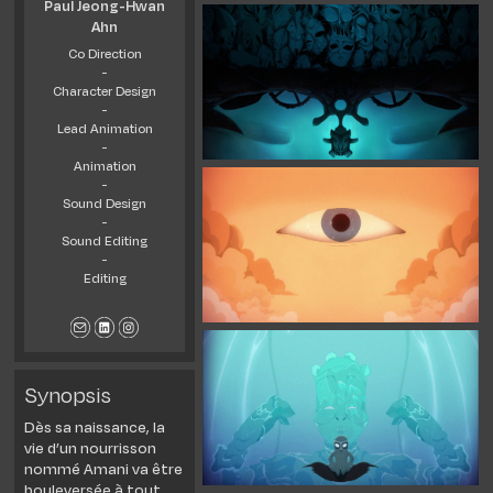
Paul Jeong-Hwan
Ahn
Co Direction
-
Character Design
-
Lead Animation
-
Animation
-
Sound Design
-
Sound Editing
-
Editing
Synopsis
Dès sa naissance, la
vie d’un nourrisson
nommé Amani va être
bouleversée à tout