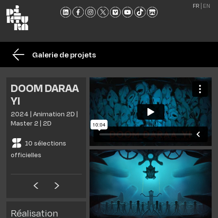
FR
EN
L'ÉCO
FORM
Galerie de projets
ADMI
ACTU
DOOM DARAA
NOU
YI
RENC
2024 | Animation 2D |
CONT
Master 2 | 2D
ET
10 sélections
BROC
officielles
Réalisation