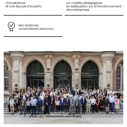
d'expérience
un modèle pédagogique
et une équipe d'experts
en adéquation sur le fonctionnement
des entreprises
des diplômes
universitaires reconnus