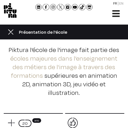
FR
EN
L'ÉCO
FORM
Présentation de l'école
ADMI
ACTU
Piktura l'école de l'image fait partie des
NOU
écoles majeures dans l’enseignement
RENC
des métiers de l’image à travers des
CONT
formations
supérieures en animation
ET
2D, animation 3D, jeu vidéo et
BROC
illustration.
ans
20