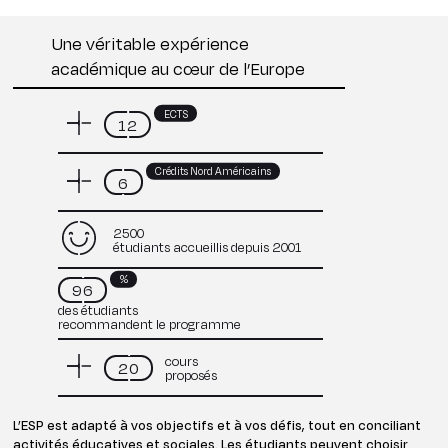
Une véritable expérience
académique au cœur de l’Europe
ECTS
12
Crédits Nord Américains
6
2500
étudiants accueillis depuis 2001
%
96
des étudiants
recommandent le programme
cours
20
proposés
L’ESP est adapté à vos objectifs et à vos défis, tout en conciliant
activités éducatives et sociales. Les étudiants peuvent choisir