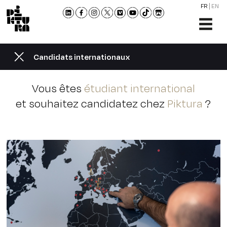
FR
EN
L'ÉCO
FORM
Candidats internationaux
ADMI
ACTU
Vous êtes
étudiant international
NOU
et souhaitez candidatez chez
Piktura
?
RENC
CONT
ET
BROC