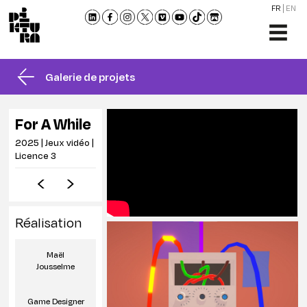
FR
EN
L'ÉCO
FORM
Galerie de projets
ADMI
ACTU
For A While
NOU
2025 | Jeux vidéo |
RENC
Licence 3
CONT
ET
BROC
Réalisation
Maël
Jousselme
Game Designer