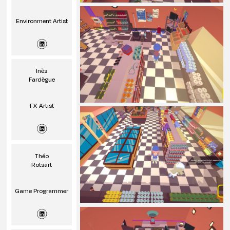
Environment Artist
Inès
Fardègue
FX Artist
Théo
Rotsart
Game Programmer