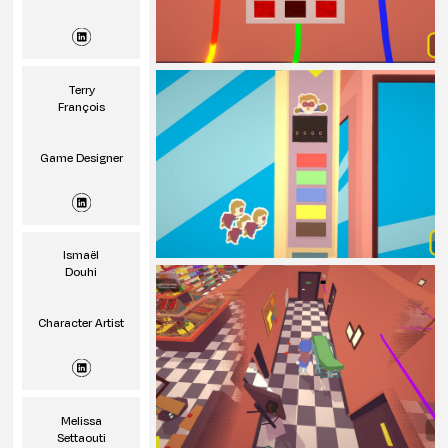
Terry
François
Game Designer
Ismaël
Douhi
Character Artist
Melissa
Settaouti