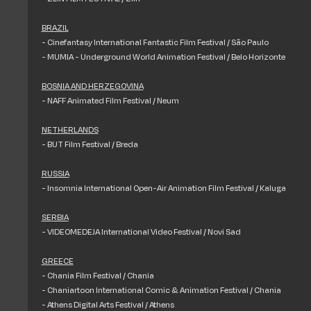
BRAZIL
- Cinefantasy International Fantastic Film Festival / São Paulo
- MUMIA - Underground World Animation Festival / Belo Horizonte
BOSNIA AND HERZEGOVINA
- NAFF Animated Film Festival / Neum
NETHERLANDS
- BUT Film Festival / Breda
RUSSIA
- Insomnia International Open-Air Animation Film Festival / Kaluga
SERBIA
- VIDEOMEDEJA International Video Festival / Novi Sad
GREECE
- Chania Film Festival / Chania
- Chaniartoon International Comic & Animation Festival / Chania
- Athens Digital Arts Festival / Athens