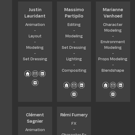
Justin
Massimo
Marianne
Lauridant
Partipilo
Vanhoed
Animation
Editing
Character
-
-
Modeling
Layout
Modeling
-
-
-
Environment
Modeling
Set Dressing
Modeling
-
-
-
Set Dressing
Lighting
Props Modeling
-
-
Compositing
Blendshape
Clément
Rémi Fumery
Sagnier
FX
-
Animation
Character Fx