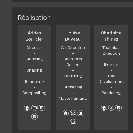
Diplômes & form
Les métiers & dé
Réalisation
Adrien
Louise
Charlotte
Bourcier
Duveau
Thiriez
Director
Art Direction
Technical
-
-
Direction
Modeling
Character
-
-
Design
Rigging
Shading
-
-
-
Texturing
Tool
Rendering
-
Development
-
Surfacing
-
Compositing
-
Rendering
Matte Painting