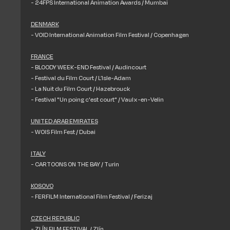
- 24FPS International Animation Awards / Mumbai
DENMARK
- VOID International Animation Film Festival / Copenhagen
FRANCE
- BLOODY WEEK-END Festival / Audincourt
- Festival du Film Court / L’Isle-Adam
- La Nuit du Film Court / Hazebrouck
- Festival "Un poing c'est court" / Vaulx-en-Velin
UNITED ARAB EMIRATES
- WOIS Film Fest / Dubai
ITALY
- CARTOONS ON THE BAY / Turin
KOSOVO
- FERFILM International Film Festival / Ferizaj
CZECH REPUBLIC
- ZLÍN FILM FESTIVAL / Zlín