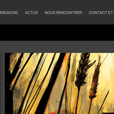
MISSIONS
ACTUS
NOUS RENCONTRER
CONTACT ET
st bac (via parcousup)
 commun
ntrée décalée
tégrer en Licence 2
tégrer en Master 1
ndidats internationaux
nancer sa scolarité