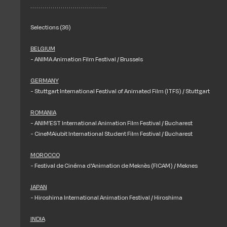
. . . . . . . . . . . . . . . . . . . . . . . . . . . . . . . . . . . . . .
Selections (36)
BELGIUM
- ANIMA Animation Film Festival / Brussels
GERMANY
- Stuttgart International Festival of Animated Film (ITFS) / Stuttgart
ROMANIA
- ANIM’EST International Animation Film Festival / Bucharest
- CineMAiubit International Student Film Festival / Bucharest
MOROCCO
- Festival de Cinéma d'Animation de Meknès (FICAM) / Meknes
JAPAN
- Hiroshima International Animation Festival / Hiroshima
INDIA