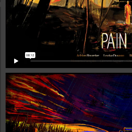
ations
bouchés