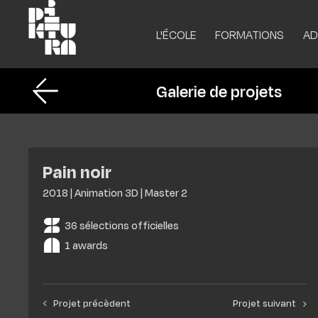
L'ÉCOLE
FORMATIONS
AD
Galerie de projets
Projets des étudiants
Année tremplin
Po
Licence 1 tronc
Re
Présentation de l'école
Animation 2D
In
Pain noir
Notre campus
Animation 3D
In
2018 | Animation 3D | Master 2
Vie étudiante
Jeux vidéo
Ca
Résidence Piktura
Illustration
Fi
36 sélections officielles
1 awards
Recherche & innovation
Alternance
Partenaires
Gamification
Taxe d'apprentissage
‹ Projet précèdent
Projet suivant ›