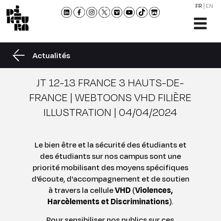
FR
EN
L'ÉCO
FORM
Actualités
ADMI
ACTU
JT 12-13 FRANCE 3 HAUTS-DE-
NOU
FRANCE | WEBTOONS VHD FILIÈRE
RENC
ILLUSTRATION | 04/04/2024
CONT
ET
Le bien être et la sécurité des étudiants et
BROC
des étudiants sur nos campus sont une
priorité mobilisant des moyens spécifiques
d'écoute, d'accompagnement et de soutien
à travers la cellule
VHD
(
Violences,
Harcèlements et Discriminations
).
Pour sensibiliser nos publics sur ces