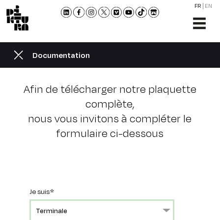
FR
EN
L'ÉCO
FORM
Documentation
ADMI
ACTU
Afin de télécharger notre plaquette
NOU
complète,
RENC
nous vous invitons à compléter le
CONT
formulaire ci-dessous
ET
BROC
Je suis