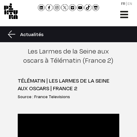
FR
EN
L'ÉCO
FORM
Actualités
ADMI
ACTU
Les Larmes de la Seine aux
NOU
oscars à Télématin (France 2)
RENC
CONT
TÉLÉMATIN | LES LARMES DE LA SEINE
ET
AUX OSCARS | FRANCE 2
BROC
Source : France Televisions